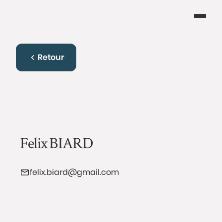
Retour
Felix
BIARD
felix.biard@gmail.com