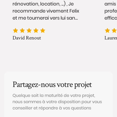
rénovation, location, ...) , Je
amis 
recommande vivement Felix
profe
et me tournerai vers lui sans
effica
hésiter pour mes prochains
n'ai 
projets.
merci
David Renout
Laure
serai
entou
Yrieix
envir
compt
!
Partagez-nous votre projet
Quelque soit la maturité de votre projet,
nous sommes à votre disposition pour vous
conseiller et répondre à vos questions