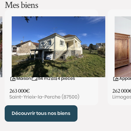
Mes biens
Maison
114
m2
4
pièces
Appa
263 000
€
262 000
Saint-Yrieix-la-Perche (87500)
Limoges
Découvrir tous nos biens