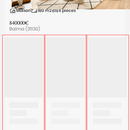
Maison
180
m2
6
pièces
840000
€
Balma (31130)