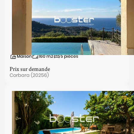
Maison
160
m2
5
pièces
Prix sur demande
Corbara (20256)