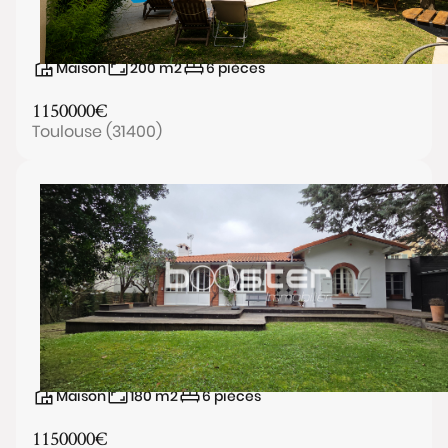
Maison
200
m2
6
pièces
1150000
€
Toulouse (31400)
Maison
180
m2
6
pièces
1150000
€