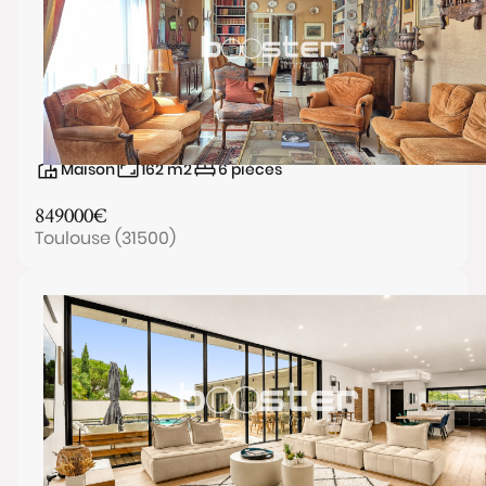
Maison
162
m2
6
pièces
849000
€
Toulouse (31500)