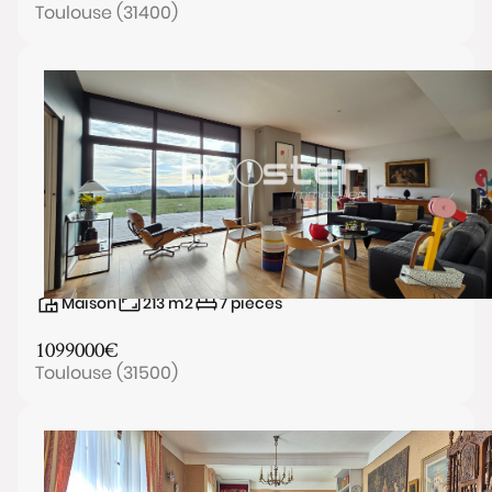
Toulouse (31400)
Maison
213
m2
7
pièces
1099000
€
Toulouse (31500)