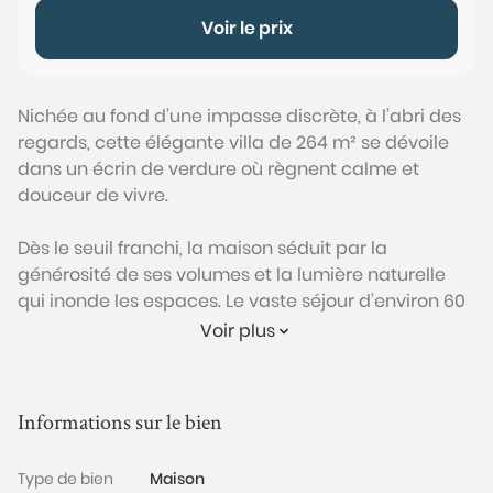
Voir le prix
Nichée au fond d’une impasse discrète, à l’abri des
regards, cette élégante villa de 264 m² se dévoile
dans un écrin de verdure où règnent calme et
douceur de vivre.
Dès le seuil franchi, la maison séduit par la
générosité de ses volumes et la lumière naturelle
qui inonde les espaces. Le vaste séjour d’environ 60
m², véritable pièce maîtresse, s’ouvre en douceur
Voir plus
sur le jardin et la piscine, invitant à la convivialité
comme à la quiétude. Dans son prolongement, une
large terrasse ombragée devient le théâtre
Informations sur le bien
privilégié des journées ensoleillées et des soirées
d’été.
Type de bien
Maison