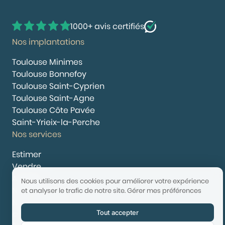
1000+ avis certifiés
Nos implantations
Toulouse Minimes
Toulouse Bonnefoy
Toulouse Saint-Cyprien
Toulouse Saint-Agne
Toulouse Côte Pavée
Saint-Yrieix-la-Perche
Nos services
Estimer
Vendre
Acheter
Nous utilisons des cookies pour améliorer votre expérience
Nous rejoindre
et analyser le trafic de notre site.
Gérer mes préférences
Nous contacter
Tout accepter
© 2025 Booster Immobilier | Tech & Website powered by