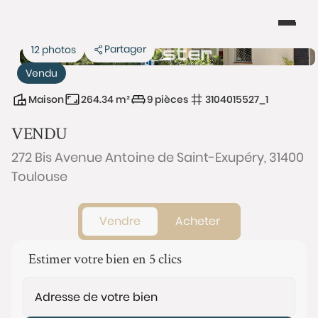
Partager
12 photos
Vendu
Maison
264.34 m²
9 pièces
3104015527_1
VENDU
272 Bis Avenue Antoine de Saint-Exupéry, 31400
Toulouse
Vendre
Acheter
Estimer votre bien en 5 clics