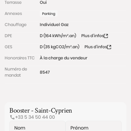
Terrasse
Oui
Conformément à l'Article L.561-5 du code monétaire
et financier, veuillez noter qu'une pièce d'identité
Annexes
Parking
sera exigée pour tous les visiteurs majeurs avant
Chauffage
Individuel Gaz
chaque visite.
DPE
D (164 kWh/m².an)
Plus d'infos
Les informations sur les risques auxquels ce bien est
GES
D (35 kgCO2/m².an)
Plus d'infos
exposé sont disponibles sur le site Géorisques :
www.georisques.gouv.fr
Honoraires TTC
À la charge du vendeur
Numéro de
8547
mandat
Booster - Saint-Cyprien
+33 5 34 50 44 00