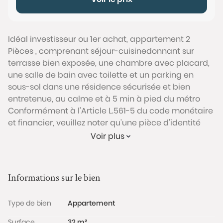
Idéal investisseur ou 1er achat, appartement 2
Pièces , comprenant séjour-cuisinedonnant sur
terrasse bien exposée, une chambre avec placard,
une salle de bain avec toilette et un parking en
sous-sol dans une résidence sécurisée et bien
entretenue, au calme et à 5 min à pied du métro
Conformément à l'Article L.561-5 du code monétaire
et financier, veuillez noter qu'une pièce d'identité
sera exigée pour tous les visiteurs majeurs avant
Voir plus
chaque visite.
Les informations sur les risques auxquels ce bien est
Informations sur le bien
exposé sont disponibles sur le site Géorisques :
www.georisques.gouv.fr
Type de bien
Appartement
Surface
32 m²