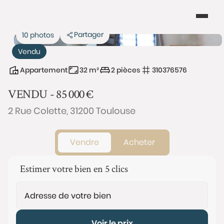
Partager
10 photos
Vendu
Appartement
32 m²
2 pièces
310376576
VENDU -
85 000
€
2 Rue Colette, 31200 Toulouse
Vendre
Acheter
Estimer votre bien en 5 clics
Voir le prix