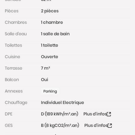
Pièces
2 pièces
Chambres
1 chambre
Salle d'eau
1 salle de bain
Toilettes
1 toilette
Cuisine
Ouverte
Terrasse
7 m²
Balcon
Oui
Annexes
Parking
Chauffage
Individuel Electrique
DPE
D (189 kWh/m².an)
Plus d'infos
GES
B (8 kgCO2/m².an)
Plus d'infos