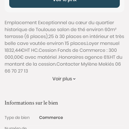
Emplacement Exceptionnel au cœur du quartier
historique de Toulouse salon de thé environ 60m²
terrasse (6 places),25 à 30 places en intérieur et très
belle cave voutée environ 15 places.Loyer mensuel
1832,44€HT HC.Cession Fonds de Commerce : 300
000,00€ avec matériel .Honoraires agence 6%HT du
montant de la cession.Contacter Mylène Mekiés 06
66 70 27 13
Conformément à l'Article L.561-5 du code monétaire
Voir plus
et financier, veuillez noter qu'une pièce d'identité
sera exigée pour tous les visiteurs majeurs avant
chaque visite.
Informations sur le bien
Les informations sur les risques auxquels ce bien est
Type de bien
Commerce
exposé sont disponibles sur le site Géorisques :
www.georisques.gouv.fr
Numéro de