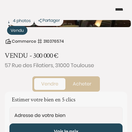
Partager
4 photos
Vendu
Commerce
310376574
VENDU -
300 000
€
57 Rue des Filatiers, 31000 Toulouse
Vendre
Acheter
Estimer votre bien en 5 clics
Voir le prix