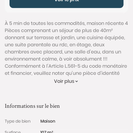
À 5 min de toutes les commodités, maison récente 4
Pièces comprenant un séjour de plus de 40m²
donnant sur terrasse et jardin, une cuisine équipée,
une suite parentale au rdc, en étage, deux
chambres avec placard, une salle d'eau, dans un
environnement calme, à voir absolument !!!
Conformément à l'Article L.561-5 du code monétaire
et financier, veuillez noter qu'une pièce d'identité
sera exigée pour tous les visiteurs majeurs avant
Voir plus
chaque visite.
Les informations sur les risques auxquels ce bien est
Informations sur le bien
exposé sont disponibles sur le site Géorisques :
www.georisques.gouv.fr
Type de bien
Maison
Surface
107 m²