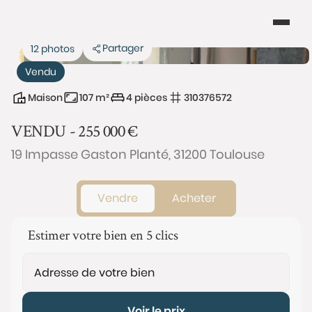
Partager
12 photos
Vendu
Maison
107 m²
4 pièces
310376572
VENDU -
255 000
€
19 Impasse Gaston Planté, 31200 Toulouse
Vendre
Acheter
Estimer votre bien en 5 clics
Voir le prix