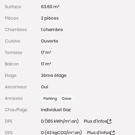
Surface
63.60 m²
Pièces
2 pièces
Chambres
1 chambre
Cuisine
Ouverte
Terrasse
17 m²
Balcon
17 m²
Etage
2ème étage
Ascenseur
Oui
Annexes
Parking
Cave
Chauffage
Individuel Gaz
DPE
D (185 kWh/m².an)
Plus d'infos
GES
D (43 kgCO2/m².an)
Plus d'infos