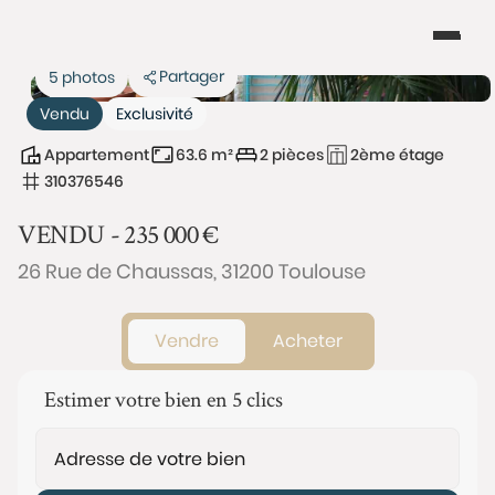
Partager
5 photos
Vendu
Exclusivité
Appartement
63.6 m²
2 pièces
2ème étage
310376546
VENDU -
235 000
€
26 Rue de Chaussas, 31200 Toulouse
Vendre
Acheter
Estimer votre bien en 5 clics