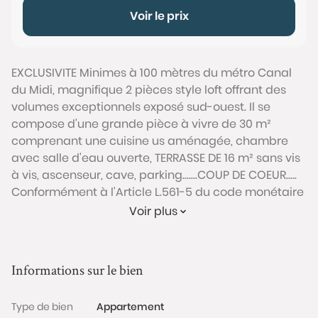
Voir le prix
EXCLUSIVITE Minimes à 100 mètres du métro Canal
du Midi, magnifique 2 pièces style loft offrant des
volumes exceptionnels exposé sud-ouest. Il se
compose d'une grande pièce à vivre de 30 m²
comprenant une cuisine us aménagée, chambre
avec salle d'eau ouverte, TERRASSE DE 16 m² sans vis
à vis, ascenseur, cave, parking.......COUP DE COEUR.....
Conformément à l'Article L.561-5 du code monétaire
et financier, veuillez noter qu'une pièce d'identité
Voir plus
sera exigée pour tous les visiteurs majeurs avant
chaque visite.
Informations sur le bien
Les informations sur les risques auxquels ce bien est
exposé sont disponibles sur le site Géorisques :
Type de bien
Appartement
www.georisques.gouv.fr