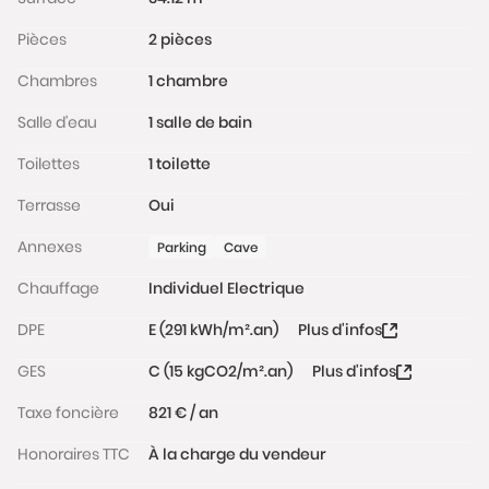
Pièces
2 pièces
Chambres
1 chambre
Salle d'eau
1 salle de bain
Toilettes
1 toilette
Terrasse
Oui
Annexes
Parking
Cave
Chauffage
Individuel Electrique
DPE
E (291 kWh/m².an)
Plus d'infos
GES
C (15 kgCO2/m².an)
Plus d'infos
Taxe foncière
821 € / an
Honoraires TTC
À la charge du vendeur