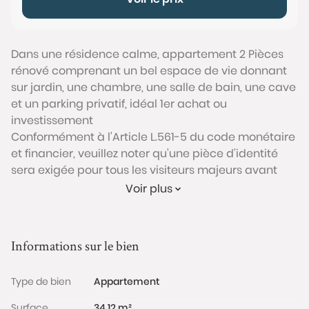
Dans une résidence calme, appartement 2 Pièces
rénové comprenant un bel espace de vie donnant
sur jardin, une chambre, une salle de bain, une cave
et un parking privatif, idéal 1er achat ou
investissement
Conformément à l'Article L.561-5 du code monétaire
et financier, veuillez noter qu'une pièce d'identité
sera exigée pour tous les visiteurs majeurs avant
chaque visite.
Voir plus
Les informations sur les risques auxquels ce bien est
exposé sont disponibles sur le site Géorisques :
Informations sur le bien
www.georisques.gouv.fr
Type de bien
Appartement
Surface
34.12 m²