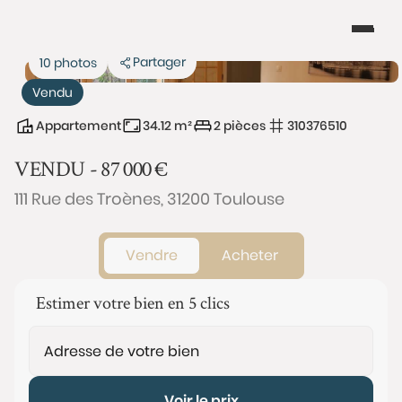
Partager
10 photos
Vendu
Appartement
34.12 m²
2 pièces
310376510
VENDU -
87 000
€
111 Rue des Troènes, 31200 Toulouse
Vendre
Acheter
Estimer votre bien en 5 clics
Voir le prix