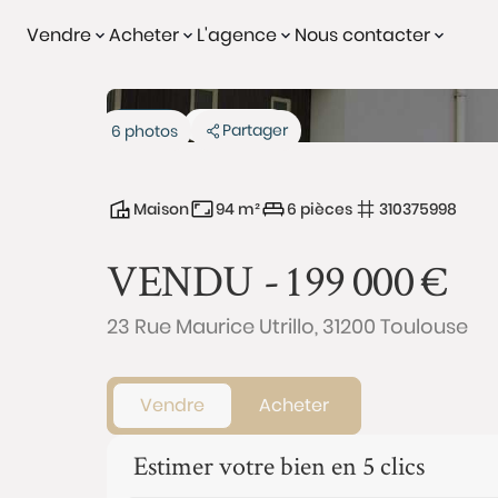
Vendre
Acheter
L'agence
Nous contacter
Vendu
Exclusivité
Partager
6 photos
Maison
94 m²
6 pièces
310375998
VENDU -
199 000
€
23 Rue Maurice Utrillo, 31200 Toulouse
Vendre
Acheter
Estimer votre bien en 5 clics