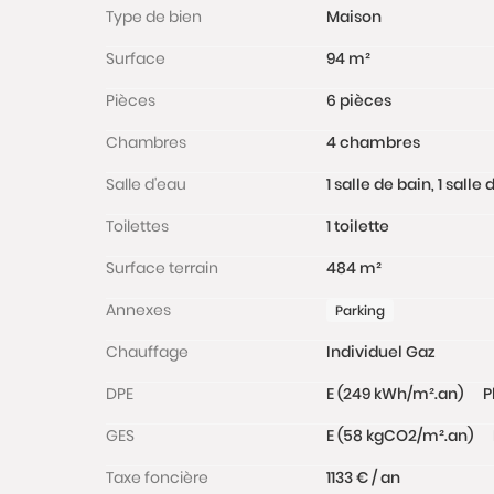
Type de bien
Maison
Surface
94 m²
Pièces
6 pièces
Chambres
4 chambres
Salle d'eau
1 salle de bain, 1 sall
Toilettes
1 toilette
Surface terrain
484 m²
Annexes
Parking
Chauffage
Individuel Gaz
DPE
E (249 kWh/m².an)
P
GES
E (58 kgCO2/m².an)
Taxe foncière
1133 € / an