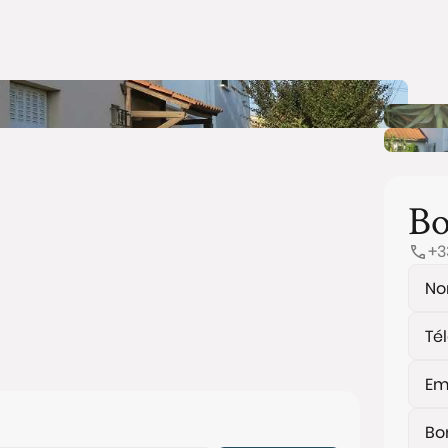
Bo
+3