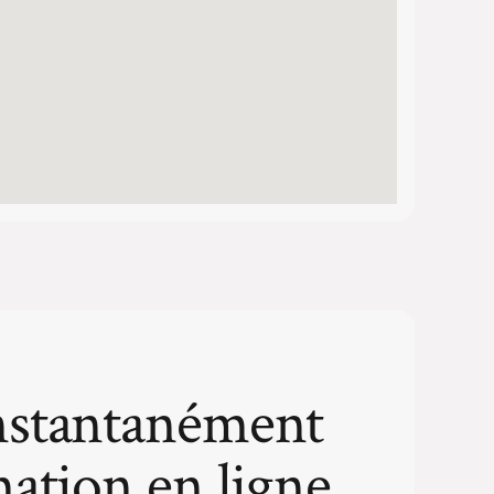
nstantanément
mation en ligne