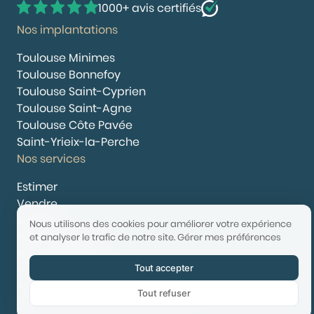
1000+ avis certifiés
Nos implantations
Toulouse Minimes
Toulouse Bonnefoy
Toulouse Saint-Cyprien
Toulouse Saint-Agne
Toulouse Côte Pavée
Saint-Yrieix-la-Perche
Nos services
Estimer
Vendre
Acheter
Nous utilisons des cookies pour améliorer votre expérience
Nous rejoindre
et analyser le trafic de notre site.
Gérer mes préférences
Nous contacter
Tout accepter
© 2025 Booster Immobilier | Tech & Website powered by
Avest
Tout refuser
Tarifs
Mentions légales
Confidentialité