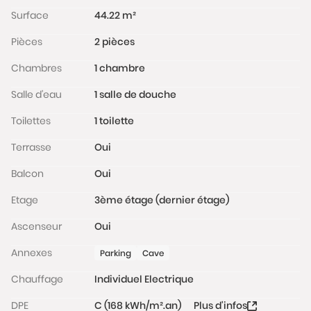
Surface
44.22 m²
Pièces
2 pièces
Chambres
1 chambre
Salle d'eau
1 salle de douche
Toilettes
1 toilette
Terrasse
Oui
Balcon
Oui
Etage
3ème étage (dernier étage)
Ascenseur
Oui
Annexes
Parking
Cave
Chauffage
Individuel Electrique
DPE
C (168 kWh/m².an)
Plus d'infos