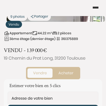
Partager
9 photos
Vendu
Appartement
44.22 m²
2 pièces
3ème étage (dernier étage)
310375889
VENDU -
139 000
€
19 Chemin du Prat Long, 31200 Toulouse
Vendre
Acheter
Estimer votre bien en 5 clics