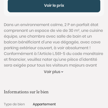
Voir le prix
Dans un environnement calme, 2 P en parfait état
comprenant un espace de vie de 30 m², une cuisine
équipe, une chambre avec salle de bain et un
balcon bénéficiant d'une vue dégagée, avec cave
parking extérieur couvert, à voir absolument !
Conformément à l'Article L.561-5 du code monétaire
et financier, veuillez noter qu'une pièce d'identité
sera exigée pour tous les visiteurs majeurs avant
chaque visite.
Voir plus
Les informations sur les risques auxquels ce bien est
exposé sont disponibles sur le site Géorisques :
Informations sur le bien
www.georisques.gouv.fr
Type de bien
Appartement