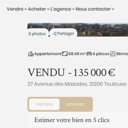
Vendre
Acheter
L'agence
Nous contacter
Vendu
Partager
9 photos
Appartement
68.49 m²
4 pièces
9ème
VENDU -
135 000
€
27 Avenue des Mazades, 31200 Toulouse
Vendre
Acheter
Estimer votre bien en 5 clics