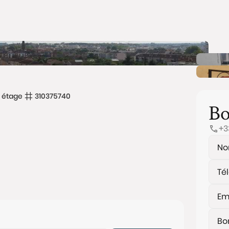
 étage
310375740
Bo
+3