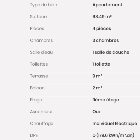
Type de bien
Appartement
Surface
68.49 m²
Pièces
4 pièces
Chambres
3 chambres
Salle d'eau
1 salle de douche
Toilettes
1 toilette
Terrasse
9 m²
Balcon
2 m²
Etage
9ème étage
Ascenseur
Oui
Chauffage
Individuel Electrique
DPE
D (179.6 kWh/m².an)