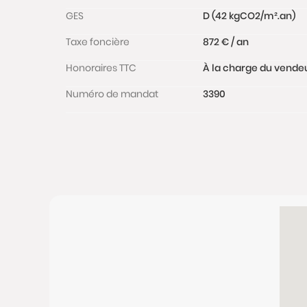
GES
D (42 kgCO2/m².an)
Taxe foncière
872 € / an
Honoraires TTC
À la charge du vende
Numéro de mandat
3390