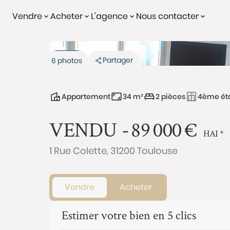
Vendre
Acheter
L'agence
Nous contacter
Vendu
Partager
6 photos
Appartement
34 m²
2 pièces
4ème éta
VENDU -
89 000
€
HAI
*
1 Rue Colette, 31200 Toulouse
Vendre
Acheter
Estimer votre bien en 5 clics