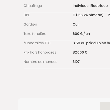
Chauffage
Individuel Electrique
DPE
C (166 kWh/m².an)
P
Gardien
Oui
Taxe foncière
600 € / an
*Honoraires TTC
8.5% du prix du bien h
Prix hors honoraires
82 000 €
Numéro de mandat
3107