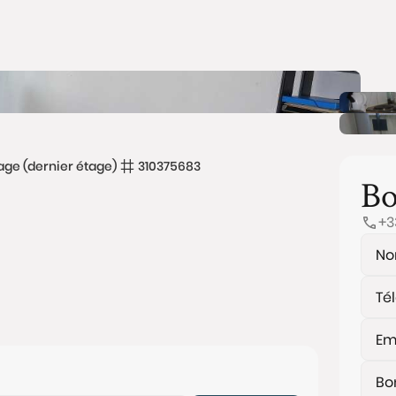
ge (dernier étage)
310375683
Bo
+3