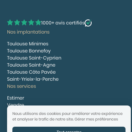
1000+ avis certifiés
Nos implantations
Toulouse Minimes
Toulouse Bonnefoy
Toulouse Saint-Cyprien
Toulouse Saint-Agne
Toulouse Côte Pavée
Saint-Yrieix-la-Perche
Nos services
Estimer
Vendre
Acheter
Nous utilisons des cookies pour améliorer votre expérience
Nous rejoindre
et analyser le trafic de notre site.
Gérer mes préférences
Nous contacter
Tout accepter