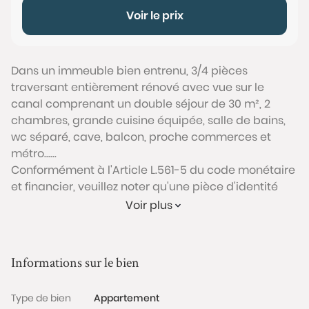
Voir le prix
Dans un immeuble bien entrenu, 3/4 pièces
traversant entièrement rénové avec vue sur le
canal comprenant un double séjour de 30 m², 2
chambres, grande cuisine équipée, salle de bains,
wc séparé, cave, balcon, proche commerces et
métro......
Conformément à l'Article L.561-5 du code monétaire
et financier, veuillez noter qu'une pièce d'identité
sera exigée pour tous les visiteurs majeurs avant
Voir plus
chaque visite.
Les informations sur les risques auxquels ce bien est
Informations sur le bien
exposé sont disponibles sur le site Géorisques :
www.georisques.gouv.fr
Type de bien
Appartement