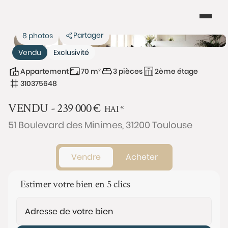
Partager
8 photos
Vendu
Exclusivité
Appartement
70 m²
3 pièces
2ème étage
310375648
VENDU -
239 000
€
HAI
*
51 Boulevard des Minimes, 31200 Toulouse
Vendre
Acheter
Estimer votre bien en 5 clics