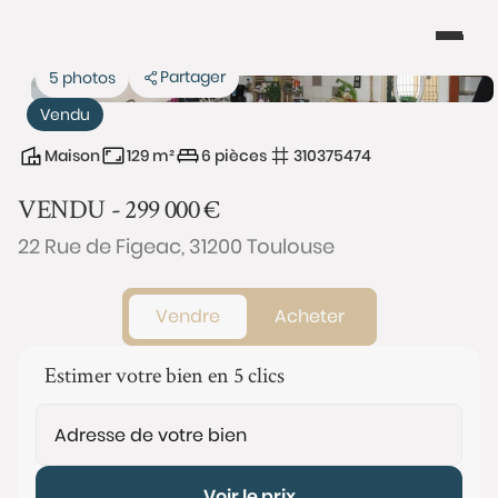
Partager
5 photos
Vendu
Maison
129 m²
6 pièces
310375474
VENDU -
299 000
€
22 Rue de Figeac, 31200 Toulouse
Vendre
Acheter
Estimer votre bien en 5 clics
Voir le prix