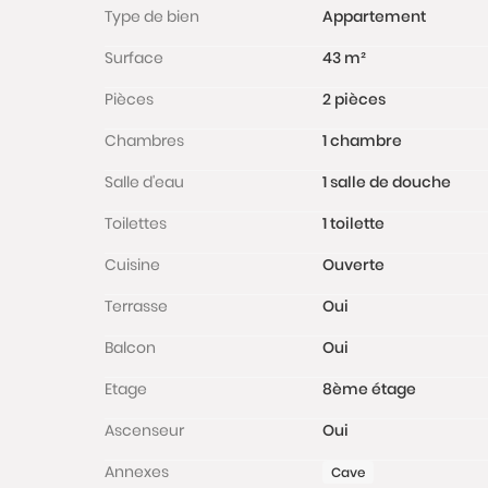
Type de bien
Appartement
Surface
43 m²
Pièces
2 pièces
Chambres
1 chambre
Salle d'eau
1 salle de douche
Toilettes
1 toilette
Cuisine
Ouverte
Terrasse
Oui
Balcon
Oui
Etage
8ème étage
Ascenseur
Oui
Annexes
Cave