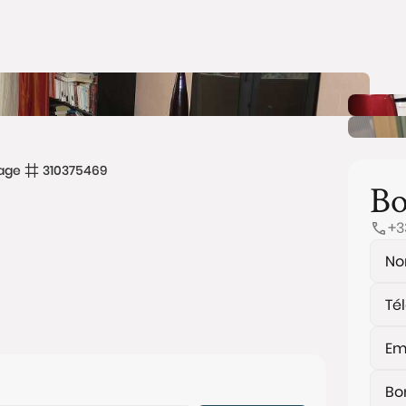
age
310375469
Bo
+3