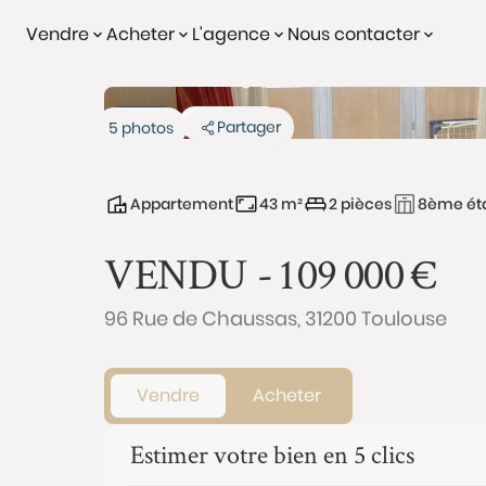
Vendre
Acheter
L'agence
Nous contacter
Vendu
Exclusivité
Partager
5 photos
Appartement
43 m²
2 pièces
8ème ét
VENDU -
109 000
€
96 Rue de Chaussas, 31200 Toulouse
Vendre
Acheter
Estimer votre bien en 5 clics