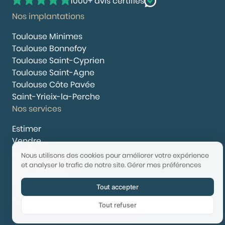
1000+ avis certifiés
Nos implantations
Toulouse Minimes
Toulouse Bonnefoy
Toulouse Saint-Cyprien
Toulouse Saint-Agne
Toulouse Côte Pavée
Saint-Yrieix-la-Perche
Nos services
Estimer
Vendre
Acheter
Nous utilisons des cookies pour améliorer votre expérience
Nous rejoindre
et analyser le trafic de notre site.
Gérer mes préférences
Nous contacter
Tout accepter
© 2025 Booster Immobilier | Tech & Website powered by
Avest
Tout refuser
Tarifs
Mentions légales
Confidentialité