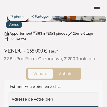
Partager
17 photos
Vendu
Appartement
63 m²
3 pièces
2ème étage
310374724
VENDU -
155 000
€
HAI
*
32 Bis Rue Pierre Cazeneuve, 31200 Toulouse
Vendre
Acheter
Estimer votre bien en 5 clics