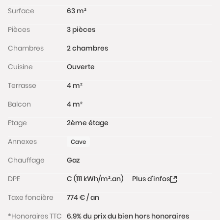
Surface
63 m²
Pièces
3 pièces
Chambres
2 chambres
Cuisine
Ouverte
Terrasse
4 m²
Balcon
4 m²
Etage
2ème étage
Annexes
Cave
Chauffage
Gaz
DPE
C (111 kWh/m².an)
Plus d'infos
Taxe foncière
774 € / an
*Honoraires TTC
6.9% du prix du bien hors honoraires