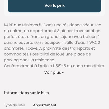
Voir le prix
RARE aux Minimes !!! Dans une résidence sécurisée
au calme, un appartement 3 pièces traversant en
parfait état offrant un grand séjour avec balcon, 1
cuisine ouverte semi équipée, 1 salle d'eau, 1 WC, 2
chambres, 1 cave. A proximité des transports et
commodités. Possibilité de loué une place de
parking dans la résidence.
Conformément à l'Article L.561-5 du code monétaire
et financier, veuillez noter qu'une pièce d'identité
Voir plus
sera exigée pour tous les visiteurs majeurs avant
chaque visite.
Informations sur le bien
Les informations sur les risques auxquels ce bien est
exposé sont disponibles sur le site Géorisques :
Type de bien
Appartement
www.georisques.gouv.fr