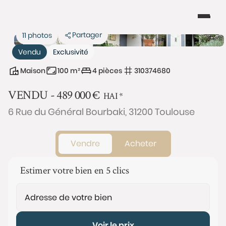
Partager
11 photos
Vendu
Exclusivité
Maison
100 m²
4 pièces
310374680
VENDU -
489 000
€
HAI
*
6 Rue du Général Bourbaki, 31200 Toulouse
Vendre
Acheter
Estimer votre bien en 5 clics
Voir le prix