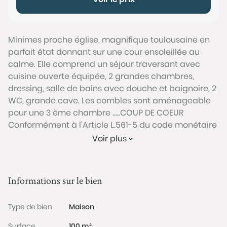
Minimes proche église, magnifique toulousaine en
parfait état donnant sur une cour ensoleillée au
calme. Elle comprend un séjour traversant avec
cuisine ouverte équipée, 2 grandes chambres,
dressing, salle de bains avec douche et baignoire, 2
WC, grande cave. Les combles sont aménageable
pour une 3 ème chambre .....COUP DE COEUR
Conformément à l'Article L.561-5 du code monétaire
et financier, veuillez noter qu'une pièce d'identité
Voir plus
sera exigée pour tous les visiteurs majeurs avant
chaque visite.
Informations sur le bien
Les informations sur les risques auxquels ce bien est
exposé sont disponibles sur le site Géorisques :
Type de bien
Maison
www.georisques.gouv.fr
Surface
100 m²