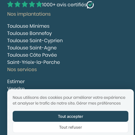
1000+ avis certifiés
Nos implantations
Toulouse Minimes
Toulouse Bonnefoy
Toulouse Saint-Cyprien
Toulouse Saint-Agne
Toulouse Côte Pavée
Saint-Yrieix-la-Perche
Nos services
Estimer
Vendre
Acheter
Nous utilisons des cookies pour améliorer votre expérience
Nous rejoindre
et analyser le trafic de notre site.
Gérer mes préférences
Nous contacter
Tout accepter
© 2025 Booster Immobilier | Tech & Website powered by
Avest
Tout refuser
Tarifs
Mentions légales
Confidentialité