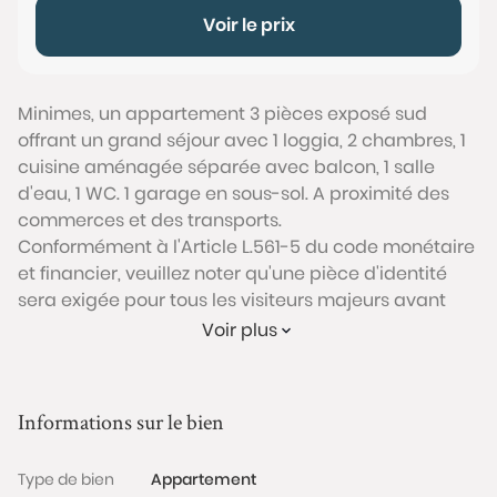
Voir le prix
Minimes, un appartement 3 pièces exposé sud
offrant un grand séjour avec 1 loggia, 2 chambres, 1
cuisine aménagée séparée avec balcon, 1 salle
d'eau, 1 WC. 1 garage en sous-sol. A proximité des
commerces et des transports.
Conformément à l'Article L.561-5 du code monétaire
et financier, veuillez noter qu'une pièce d'identité
sera exigée pour tous les visiteurs majeurs avant
chaque visite.
Voir plus
Les informations sur les risques auxquels ce bien est
exposé sont disponibles sur le site Géorisques :
Informations sur le bien
www.georisques.gouv.fr
Type de bien
Appartement