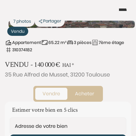
Partager
7 photos
Vendu
Appartement
65.22 m²
3 pièces
7ème étage
310374182
VENDU -
140 000
€
HAI
*
35 Rue Alfred de Musset, 31200 Toulouse
Vendre
Acheter
Estimer votre bien en 5 clics