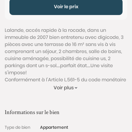
Voir le prix
Lalande, accés rapide à la rocade, dans un
immeuble de 2007 bien entretenu avec digicode, 3
pièces avec une terrasse de 16 m² sans vis à vis
comprenant un séjour, 2 chambres, salle de bains,
cuisine aménagée, possibilité de cuisine us, 2
parkings dont un s-sol....parfait état....Une visite
s'impose!
Conformément à l'Article L.561-5 du code monétaire
et financier, veuillez noter qu'une pièce d'identité
Voir plus
sera exigée pour tous les visiteurs majeurs avant
chaque visite.
Informations sur le bien
Les informations sur les risques auxquels ce bien est
exposé sont disponibles sur le site Géorisques :
Type de bien
Appartement
www.georisques.gouv.fr