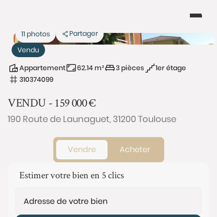
Partager
11 photos
Vendu
Appartement
62.14 m²
3 pièces
1er étage
310374099
VENDU -
159 000
€
190 Route de Launaguet, 31200 Toulouse
Vendre
Acheter
Estimer votre bien en 5 clics