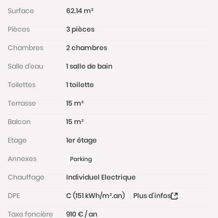
Surface
62.14 m²
Pièces
3 pièces
Chambres
2 chambres
Salle d'eau
1 salle de bain
Toilettes
1 toilette
Terrasse
15 m²
Balcon
15 m²
Etage
1er étage
Annexes
Parking
Chauffage
Individuel Electrique
DPE
C (151 kWh/m².an)
Plus d'infos
Taxe foncière
910 € / an