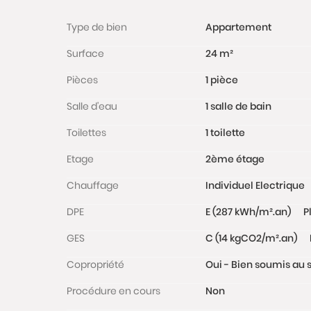
Type de bien
Appartement
Surface
24 m²
Pièces
1 pièce
Salle d'eau
1 salle de bain
Toilettes
1 toilette
Etage
2ème étage
Chauffage
Individuel Electrique
DPE
E (287 kWh/m².an)
P
GES
C (14 kgCO2/m².an)
Copropriété
Oui - Bien soumis au s
Procédure en cours
Non