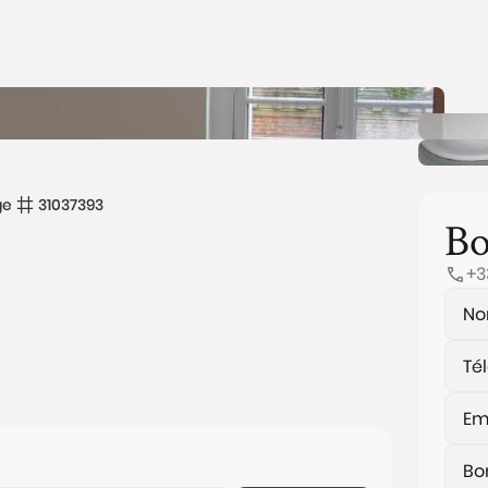
ge
31037393
Bo
+3