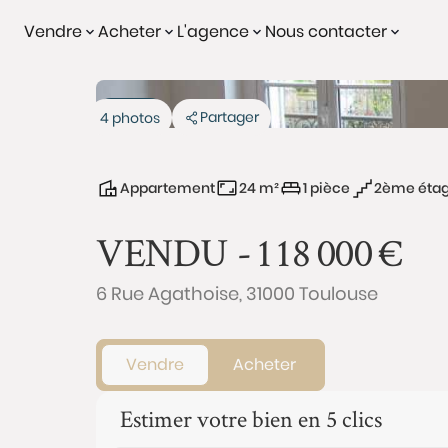
Vendre
Acheter
L'agence
Nous contacter
Vendu
Partager
4 photos
Appartement
24 m²
1 pièce
2ème éta
VENDU -
118 000
€
6 Rue Agathoise, 31000 Toulouse
Vendre
Acheter
Estimer votre bien en 5 clics