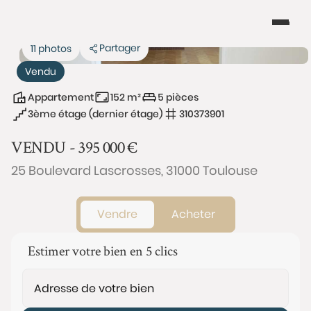
Partager
11 photos
Vendu
Appartement
152 m²
5 pièces
3ème étage (dernier étage)
310373901
VENDU -
395 000
€
25 Boulevard Lascrosses, 31000 Toulouse
Vendre
Acheter
Estimer votre bien en 5 clics