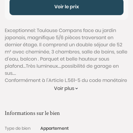
Voir le prix
Exceptionnel: Toulouse Compans face au jardin
japonais, magnifique 5/6 pièces traversant en
dernier étage. Il comprend un double séjour de 52
m² avec cheminée, 3 chambres, salle de bains, salle
d'eau, balcon . Parquet et belle hauteur sous
plafond...Très lumineux....possibilité de garage en
sus....
Conformément à l'Article L.561-5 du code monétaire
et financier, veuillez noter qu'une pièce d'identité
Voir plus
sera exigée pour tous les visiteurs majeurs avant
chaque visite.
Informations sur le bien
Les informations sur les risques auxquels ce bien est
exposé sont disponibles sur le site Géorisques :
Type de bien
Appartement
www.georisques.gouv.fr