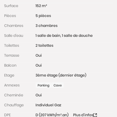
Surface
152 m²
Pièces
5 pièces
Chambres
3 chambres
Salle d'eau
1 salle de bain, 1 salle de douche
Toilettes
2 toilettes
Terrasse
Oui
Balcon
Oui
Etage
3ème étage (dernier étage)
Annexes
Parking
Cave
Cheminée
Oui
Chauffage
Individuel Gaz
DPE
D (207 kWh/m².an)
Plus d'infos