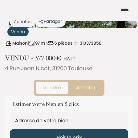
Partager
7 photos
Vendu
Maison
97 m²
5 pièces
310373858
VENDU -
377 000
€
HAI
*
4 Rue Jean Nicot, 31200 Toulouse
Vendre
Acheter
Estimer votre bien en 5 clics
Voir le prix