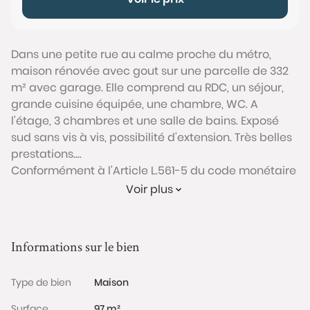
Dans une petite rue au calme proche du métro,
maison rénovée avec gout sur une parcelle de 332
m² avec garage. Elle comprend au RDC, un séjour,
grande cuisine équipée, une chambre, WC. A
l'étage, 3 chambres et une salle de bains. Exposé
sud sans vis à vis, possibilité d'extension. Très belles
prestations....
Conformément à l'Article L.561-5 du code monétaire
et financier, veuillez noter qu'une pièce d'identité
Voir plus
sera exigée pour tous les visiteurs majeurs avant
chaque visite.
Informations sur le bien
Les informations sur les risques auxquels ce bien est
exposé sont disponibles sur le site Géorisques :
Type de bien
Maison
www.georisques.gouv.fr
Surface
97 m²