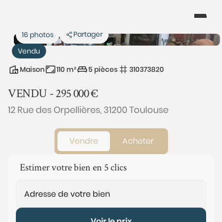
Partager
16 photos
Vendu
Maison
110 m²
5 pièces
310373820
VENDU -
295 000
€
12 Rue des Orpellières, 31200 Toulouse
Vendre
Acheter
Estimer votre bien en 5 clics
Voir le prix