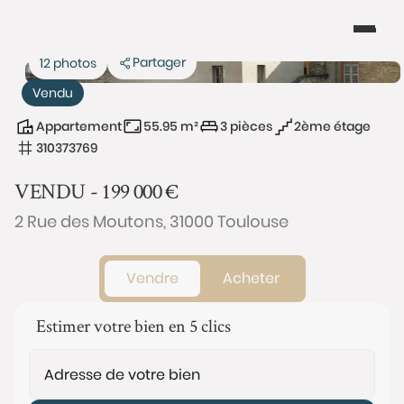
Partager
12 photos
Vendu
Appartement
55.95 m²
3 pièces
2ème étage
310373769
VENDU -
199 000
€
2 Rue des Moutons, 31000 Toulouse
Vendre
Acheter
Estimer votre bien en 5 clics