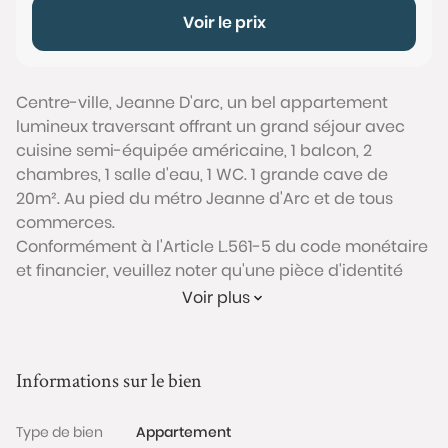
Voir le prix
Centre-ville, Jeanne D'arc, un bel appartement
lumineux traversant offrant un grand séjour avec
cuisine semi-équipée américaine, 1 balcon, 2
chambres, 1 salle d'eau, 1 WC. 1 grande cave de
20m². Au pied du métro Jeanne d'Arc et de tous
commerces.
Conformément à l'Article L.561-5 du code monétaire
et financier, veuillez noter qu'une pièce d'identité
sera exigée pour tous les visiteurs majeurs avant
Voir plus
chaque visite.
Les informations sur les risques auxquels ce bien est
Informations sur le bien
exposé sont disponibles sur le site Géorisques :
www.georisques.gouv.fr
Type de bien
Appartement