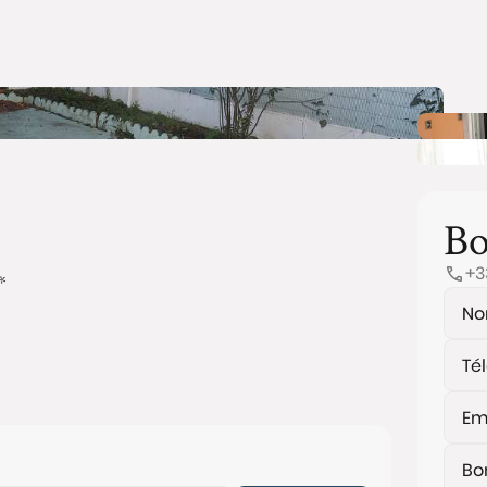
Bo
+3
*