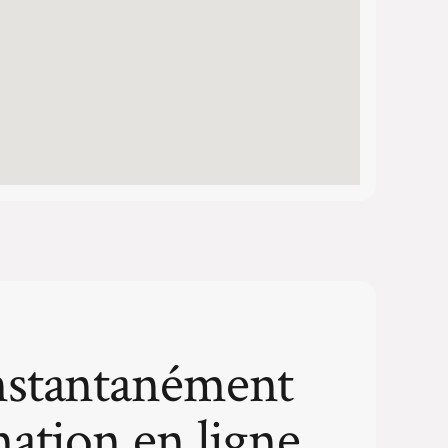
nstantanément
mation en ligne