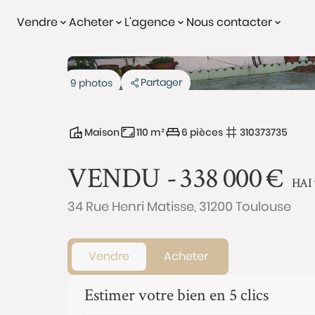
Vendre
Acheter
L'agence
Nous contacter
Vendu
Partager
9 photos
Maison
110 m²
6 pièces
310373735
VENDU -
338 000
€
HAI
34 Rue Henri Matisse, 31200 Toulouse
Vendre
Acheter
Estimer votre bien en 5 clics