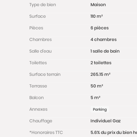
Type de bien
Maison
Surface
110 m²
Pièces
6 pièces
Chambres
4 chambres
Salle d'eau
1 salle de bain
Toilettes
2 toilettes
Surface terrain
265.15 m²
Terrasse
50 m²
Balcon
5 m²
Annexes
Parking
Chauffage
Individuel Gaz
*Honoraires TTC
5.6% du prix du bien h