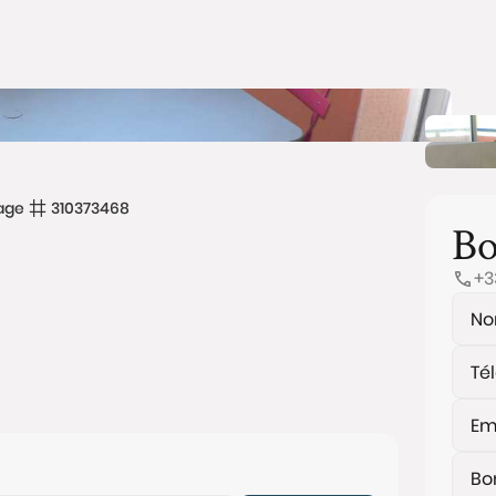
age
310373468
Bo
+3