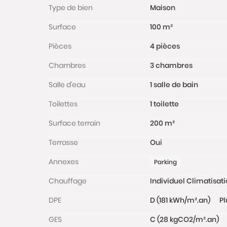
Type de bien
Maison
Surface
100 m²
Pièces
4 pièces
Chambres
3 chambres
Salle d'eau
1 salle de bain
Toilettes
1 toilette
Surface terrain
200 m²
Terrasse
Oui
Annexes
Parking
Chauffage
Individuel Climatisati
DPE
D (181 kWh/m².an)
Pl
GES
C (28 kgCO2/m².an)