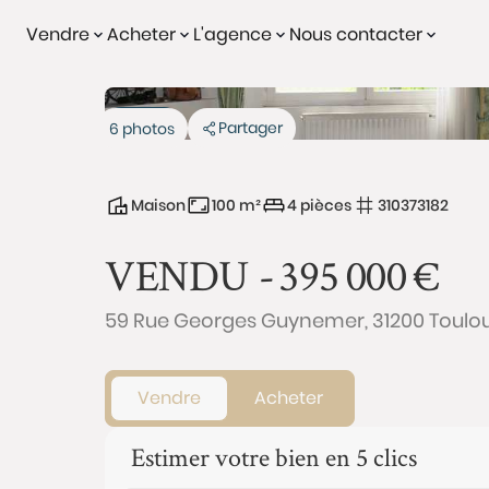
Vendre
Acheter
L'agence
Nous contacter
Vendu
Partager
6 photos
Maison
100 m²
4 pièces
310373182
VENDU -
395 000
€
59 Rue Georges Guynemer, 31200 Toulo
Vendre
Acheter
Estimer votre bien en 5 clics