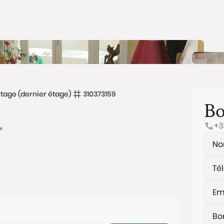
tage (dernier étage)
310373159
Bo
+3
*