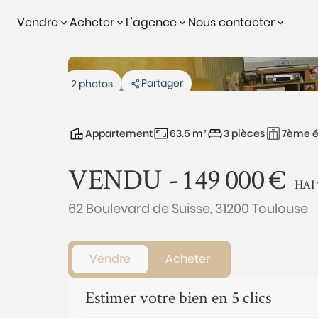
Vendre
Acheter
L'agence
Nous contacter
Vendu
Partager
2 photos
Appartement
63.5 m²
3 pièces
7ème é
VENDU -
149 000
€
HAI
62 Boulevard de Suisse, 31200 Toulouse
Vendre
Acheter
Estimer votre bien en 5 clics