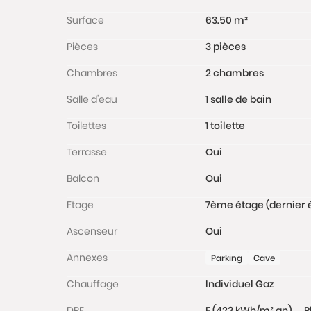
Surface
63.50 m²
Pièces
3 pièces
Chambres
2 chambres
Salle d'eau
1 salle de bain
Toilettes
1 toilette
Terrasse
Oui
Balcon
Oui
Etage
7ème étage (dernier 
Ascenseur
Oui
Annexes
Parking
Cave
Chauffage
Individuel Gaz
DPE
F (423 kWh/m².an)
P