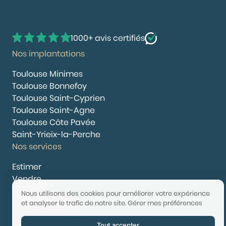
1000+ avis certifiés
Nos implantations
Toulouse Minimes
Toulouse Bonnefoy
Toulouse Saint-Cyprien
Toulouse Saint-Agne
Toulouse Côte Pavée
Saint-Yrieix-la-Perche
Nos services
Estimer
Vendre
Acheter
Nous utilisons des cookies pour améliorer votre expérience
Nous rejoindre
et analyser le trafic de notre site.
Gérer mes préférences
Nous contacter
Tout accepter