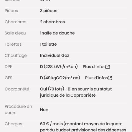
Les informations sur les risques auxquels ce bien est
Pièces
3 pièces
exposé sont disponibles sur le site Géorisques :
www.georisques.gouv.fr
Chambres
2 chambres
Salle d'eau
1 salle de douche
Toilettes
1 toilette
Chauffage
Individuel Gaz
DPE
D (228 kWh/m².an)
Plus d'infos
GES
D (49 kgCO2/m².an)
Plus d'infos
Copropriété
Oui (70 lots) - Bien soumis au statut
juridique de la Copropriété
Procédure en
Non
cours
Charges
63 € / mois (montant moyen de la quote
part du budget prévisionnel des dépenses