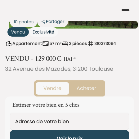
Partager
10 photos
Vendu
Exclusivité
Appartement
57 m²
3 pièces
310373094
VENDU -
129 000
€
HAI
*
32 Avenue des Mazades, 31200 Toulouse
Vendre
Acheter
Estimer votre bien en 5 clics
Voir le prix