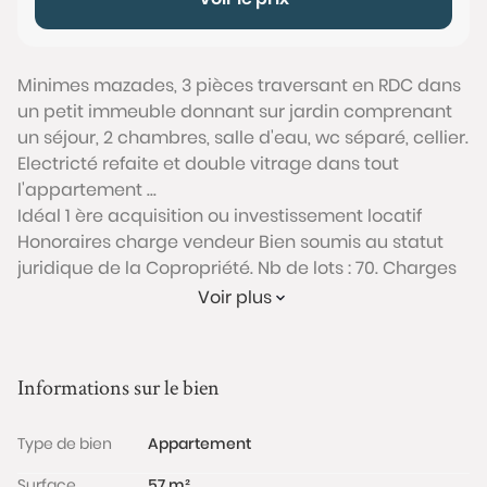
Minimes mazades, 3 pièces traversant en RDC dans
un petit immeuble donnant sur jardin comprenant
un séjour, 2 chambres, salle d'eau, wc séparé, cellier.
Electricté refaite et double vitrage dans tout
l'appartement ...
Idéal 1 ère acquisition ou investissement locatif
Honoraires charge vendeur Bien soumis au statut
juridique de la Copropriété. Nb de lots : 70. Charges
annuelles de copropriété (Montant moyen annuel
Voir plus
quote-part du budget prévisionnel vendeur) : 850 €.
Honoraires charge vendeur
Conformément à l'Article L.561-5 du code monétaire
Informations sur le bien
et financier, veuillez noter qu'une pièce d'identité
sera exigée pour tous les visiteurs majeurs avant
Type de bien
Appartement
chaque visite.
Surface
57 m²