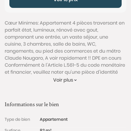
Cœur Minimes: Appartement 4 pièces traversant en
parfait état, lumineux, rénové avec gout,
comprenant une entrée, un vaste séjour, une
cuisine, 3 chambres, salle de bains, WC,
rangements, au pied des commerces et du métro
Claude Nougaro, A voir rapidement !! DPE en cours
Conformément à l'Article L.561-5 du code monétaire
et financier, veuillez noter qu'une pièce d'identité
sera exigée pour tous les visiteurs majeurs avant
Voir plus
chaque visite.
Les informations sur les risques auxquels ce bien est
Informations sur le bien
exposé sont disponibles sur le site Géorisques :
www.georisques.gouv.fr
Type de bien
Appartement
Surface
82 m²