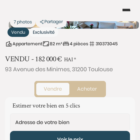
Partager
7 photos
Vendu
Exclusivité
Appartement
82 m²
4 pièces
310373045
VENDU -
182 000
€
HAI
*
93 Avenue des Minimes, 31200 Toulouse
Vendre
Acheter
Estimer votre bien en 5 clics
Voir le prix