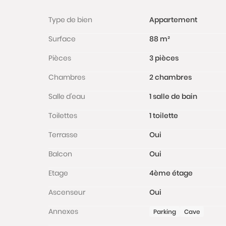
Type de bien
Appartement
Surface
88 m²
Pièces
3 pièces
Chambres
2 chambres
Salle d'eau
1 salle de bain
Toilettes
1 toilette
Terrasse
Oui
Balcon
Oui
Etage
4ème étage
Ascenseur
Oui
Annexes
Parking
Cave