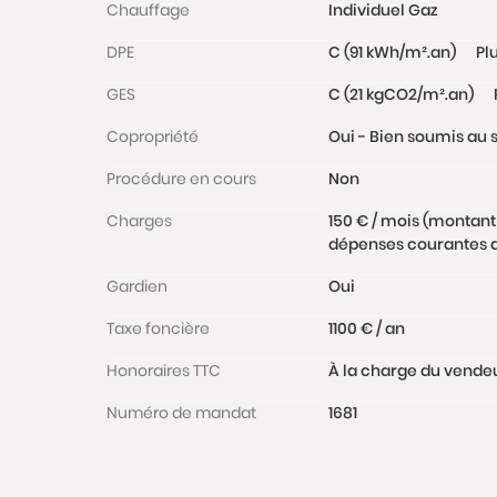
Chauffage
Individuel Gaz
DPE
C (91 kWh/m².an)
Pl
GES
C (21 kgCO2/m².an)
Copropriété
Oui - Bien soumis au s
Procédure en cours
Non
Charges
150 € / mois (montant
dépenses courantes de
Gardien
Oui
Taxe foncière
1100 € / an
Honoraires TTC
À la charge du vende
Numéro de mandat
1681