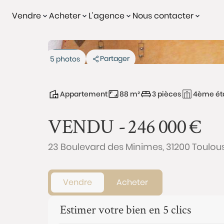
Vendre
Acheter
L'agence
Nous contacter
Vendu
Partager
5 photos
Appartement
88 m²
3 pièces
4ème ét
VENDU -
246 000
€
23 Boulevard des Minimes, 31200 Toulou
Vendre
Acheter
Estimer votre bien en 5 clics