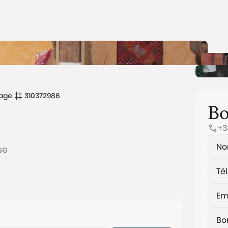
age
310372986
Bo
+3
se