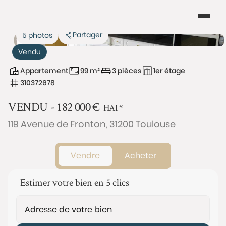
Partager
5 photos
Vendu
Appartement
99 m²
3 pièces
1er étage
310372678
VENDU -
182 000
€
HAI
*
119 Avenue de Fronton, 31200 Toulouse
Vendre
Acheter
Estimer votre bien en 5 clics