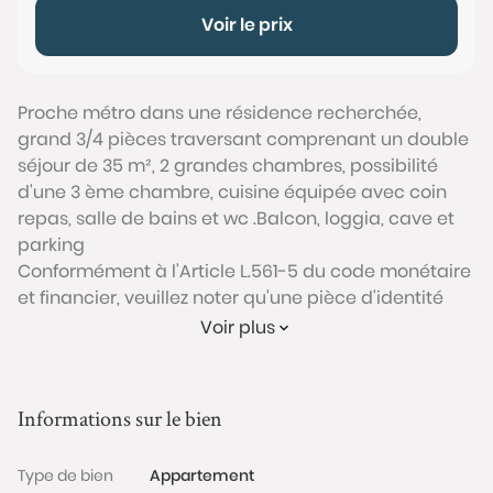
Voir le prix
Proche métro dans une résidence recherchée,
grand 3/4 pièces traversant comprenant un double
séjour de 35 m², 2 grandes chambres, possibilité
d'une 3 ème chambre, cuisine équipée avec coin
repas, salle de bains et wc .Balcon, loggia, cave et
parking
Conformément à l'Article L.561-5 du code monétaire
et financier, veuillez noter qu'une pièce d'identité
sera exigée pour tous les visiteurs majeurs avant
Voir plus
chaque visite.
Les informations sur les risques auxquels ce bien est
Informations sur le bien
exposé sont disponibles sur le site Géorisques :
www.georisques.gouv.fr
Type de bien
Appartement