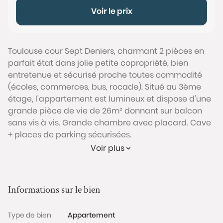
Voir le prix
Toulouse cour Sept Deniers, charmant 2 pièces en
parfait état dans jolie petite copropriété, bien
entretenue et sécurisé proche toutes commodité
(écoles, commerces, bus, rocade). Situé au 3ème
étage, l'appartement est lumineux et dispose d'une
grande pièce de vie de 26m² donnant sur balcon
sans vis à vis. Grande chambre avec placard. Cave
+ places de parking sécurisées.
Conformément à l'Article L.561-5 du code monétaire
Voir plus
et financier, veuillez noter qu'une pièce d'identité
sera exigée pour tous les visiteurs majeurs avant
chaque visite.
Informations sur le bien
Les informations sur les risques auxquels ce bien est
Type de bien
Appartement
exposé sont disponibles sur le site Géorisques :