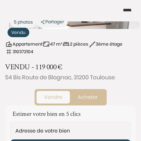
Partager
5 photos
Vendu
Appartement
47 m²
2 pièces
3ème étage
310372104
VENDU -
119 000
€
54 Bis Route de Blagnac, 31200 Toulouse
Vendre
Acheter
Estimer votre bien en 5 clics