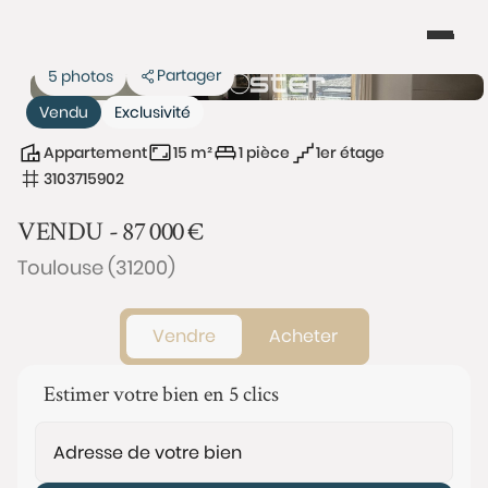
Partager
5 photos
Vendu
Exclusivité
Appartement
15 m²
1 pièce
1er étage
3103715902
VENDU -
87 000
€
Toulouse (31200)
Vendre
Acheter
Estimer votre bien en 5 clics