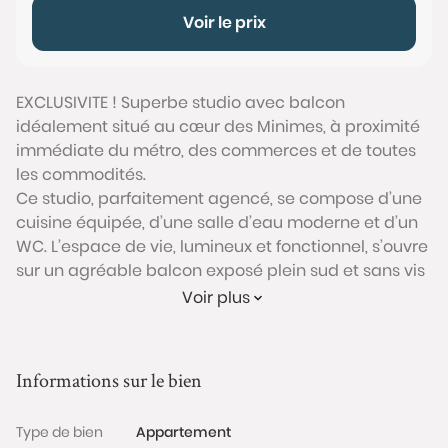
Voir le prix
EXCLUSIVITE ! Superbe studio avec balcon
idéalement situé au cœur des Minimes, à proximité
immédiate du métro, des commerces et de toutes
les commodités.
Ce studio, parfaitement agencé, se compose d’une
cuisine équipée, d’une salle d’eau moderne et d’un
WC. L’espace de vie, lumineux et fonctionnel, s’ouvre
sur un agréable balcon exposé plein sud et sans vis
à vis !
Voir plus
Le bien est situé au sein d’une petite copropriété de
7 lots seulement, avec de faibles charges.
Idéal pour un investissement locatif ou un premier
Informations sur le bien
achat!
Bien soumis au statut juridique de la Copropriété.
Type de bien
Appartement
Nb de lots : 7. Charges annuelles de copropriété