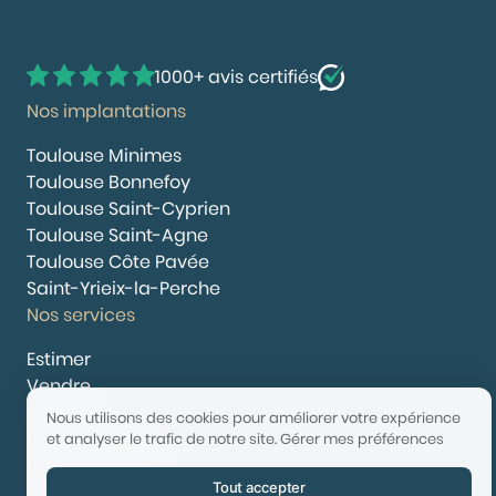
1000+ avis certifiés
Nos implantations
Toulouse Minimes
Toulouse Bonnefoy
Toulouse Saint-Cyprien
Toulouse Saint-Agne
Toulouse Côte Pavée
Saint-Yrieix-la-Perche
Nos services
Estimer
Vendre
Acheter
Nous utilisons des cookies pour améliorer votre expérience
Nous rejoindre
et analyser le trafic de notre site.
Gérer mes préférences
Nous contacter
Tout accepter
© 2025 Booster Immobilier | Tech & Website powered by