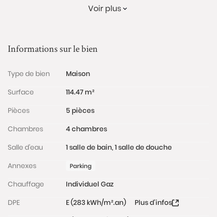
Voir plus
Honoraires : 19 000 € TTC (6,13%) inclus charge
acquéreur (310 000 € hors honoraires)
Informations sur le bien
Conformément à l'Article L.561-5 du code monétaire
et financier, veuillez noter qu'une pièce d'identité
Type de bien
Maison
sera exigée pour tous les visiteurs majeurs avant
chaque visite.
Surface
114.47 m²
Pièces
5 pièces
Les informations sur les risques auxquels ce bien est
exposé sont disponibles sur le site Géorisques :
Chambres
4 chambres
www.georisques.gouv.fr
Salle d'eau
1 salle de bain, 1 salle de douche
Annexes
Parking
Chauffage
Individuel Gaz
DPE
E (283 kWh/m².an)
Plus d'infos