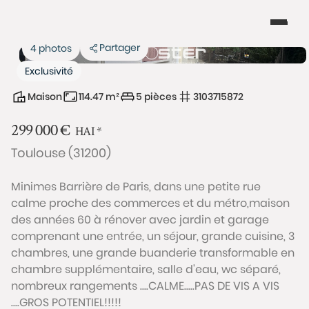
Partager
4 photos
Exclusivité
Maison
114.47 m²
5 pièces
3103715872
299 000
€
HAI
*
Toulouse (31200)
Minimes Barrière de Paris, dans une petite rue
calme proche des commerces et du métro,maison
des années 60 à rénover avec jardin et garage
comprenant une entrée, un séjour, grande cuisine, 3
chambres, une grande buanderie transformable en
chambre supplémentaire, salle d'eau, wc séparé,
nombreux rangements ....CALME.....PAS DE VIS A VIS
....GROS POTENTIEL!!!!!