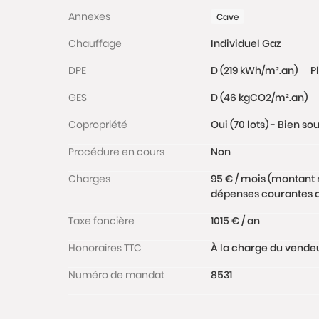
Annexes
Cave
Chauffage
Individuel Gaz
DPE
D (219 kWh/m².an)
P
GES
D (46 kgCO2/m².an)
Copropriété
Oui (70 lots) - Bien s
Procédure en cours
Non
Charges
95 € / mois (montant 
dépenses courantes de
Taxe foncière
1015 € / an
Honoraires TTC
À la charge du vende
Numéro de mandat
8531