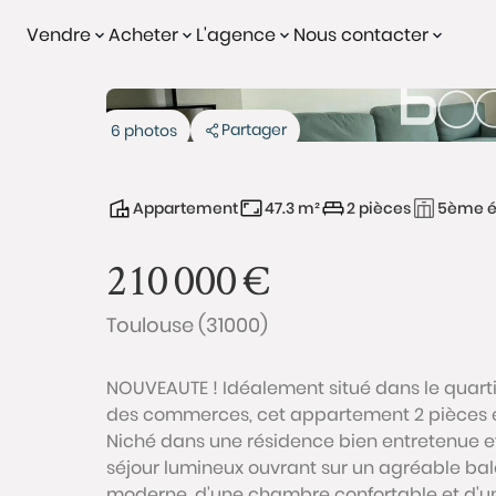
Vendre
Acheter
L'agence
Nous contacter
Partager
6 photos
Appartement
47.3 m²
2 pièces
5ème é
210 000
€
Toulouse (31000)
NOUVEAUTE ! Idéalement situé dans le quart
des commerces, cet appartement 2 pièces es
Niché dans une résidence bien entretenue e
séjour lumineux ouvrant sur un agréable bal
moderne, d'une chambre confortable et d'un