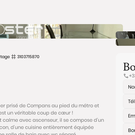
tage
3103715870
Bo
+3
ier prisé de Compans au pied du métro et
t un véritable coup de cœur !
t calme avec ascenseur, il se compose d’un
con, d'une cuisine entièrement équipée
e salle de bain avec wc séparé.