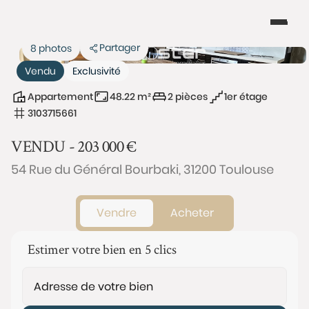
Partager
8 photos
Vendu
Exclusivité
Appartement
48.22 m²
2 pièces
1er étage
3103715661
VENDU -
203 000
€
54 Rue du Général Bourbaki, 31200 Toulouse
Vendre
Acheter
Estimer votre bien en 5 clics