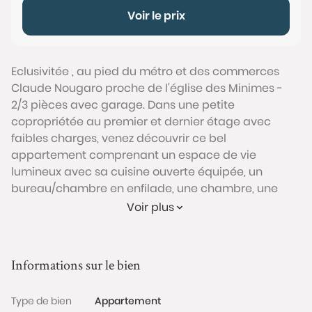
Voir le prix
Eclusivitée , au pied du métro et des commerces
Claude Nougaro proche de l'église des Minimes -
2/3 pièces avec garage. Dans une petite
copropriétée au premier et dernier étage avec
faibles charges, venez découvrir ce bel
appartement comprenant un espace de vie
lumineux avec sa cuisine ouverte équipée, un
bureau/chambre en enfilade, une chambre, une
salle d'eau et pour compléter le tout un garage.
Voir plus
Appartement sans travaux. Rare sur le secteur !!!
Conformément à l'Article L.561-5 du code monétaire
et financier, veuillez noter qu'une pièce d'identité
Informations sur le bien
sera exigée pour tous les visiteurs majeurs avant
chaque visite.
Type de bien
Appartement