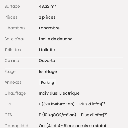
Les informations sur les risques auxquels ce bien est
Surface
48.22 m²
exposé sont disponibles sur le site Géorisques :
Pièces
2 pièces
www.georisques.gouv.fr
Chambres
1 chambre
Salle d'eau
1 salle de douche
Toilettes
1 toilette
Cuisine
Ouverte
Etage
1er étage
Annexes
Parking
Chauffage
Individuel Electrique
DPE
E (320 kWh/m².an)
Plus d'infos
GES
B (10 kgCO2/m².an)
Plus d'infos
Copropriété
Oui (4 lots) - Bien soumis au statut