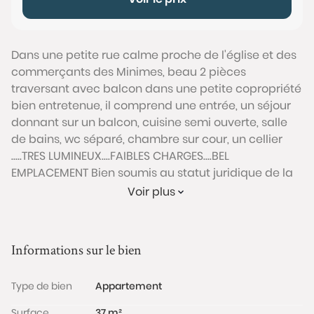
Dans une petite rue calme proche de l'église et des
commerçants des Minimes, beau 2 pièces
traversant avec balcon dans une petite copropriété
bien entretenue, il comprend une entrée, un séjour
donnant sur un balcon, cuisine semi ouverte, salle
de bains, wc séparé, chambre sur cour, un cellier
.....TRES LUMINEUX....FAIBLES CHARGES....BEL
EMPLACEMENT Bien soumis au statut juridique de la
Copropriété. Nb de lots : 6. Charges annuelles de
Voir plus
copropriété (Montant moyen annuel quote-part du
budget prévisionnel vendeur) : 650 €. Pas de
procédure en cours.
Informations sur le bien
Prix TTC et Honoraires à charge vendeur TTC
Conformément à l'Article L.561-5 du code monétaire
Type de bien
Appartement
et financier, veuillez noter qu'une pièce d'identité
sera exigée pour tous les visiteurs majeurs avant
Surface
37 m²