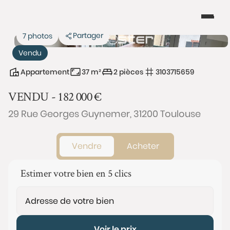
Partager
7 photos
Vendu
Appartement
37 m²
2 pièces
3103715659
VENDU -
182 000
€
29 Rue Georges Guynemer, 31200 Toulouse
Vendre
Acheter
Estimer votre bien en 5 clics
Voir le prix