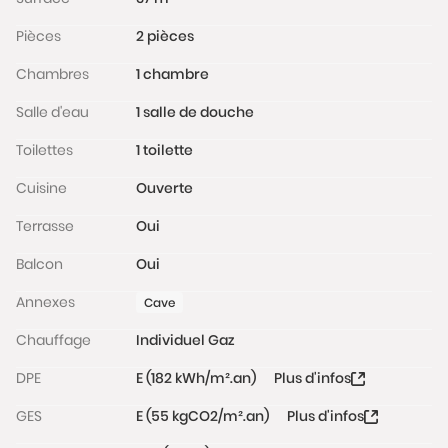
chaque visite.
Pièces
2 pièces
Les informations sur les risques auxquels ce bien est
Chambres
1 chambre
exposé sont disponibles sur le site Géorisques :
www.georisques.gouv.fr
Salle d'eau
1 salle de douche
Toilettes
1 toilette
Cuisine
Ouverte
Terrasse
Oui
Balcon
Oui
Annexes
Cave
Chauffage
Individuel Gaz
DPE
E (182 kWh/m².an)
Plus d'infos
GES
E (55 kgCO2/m².an)
Plus d'infos