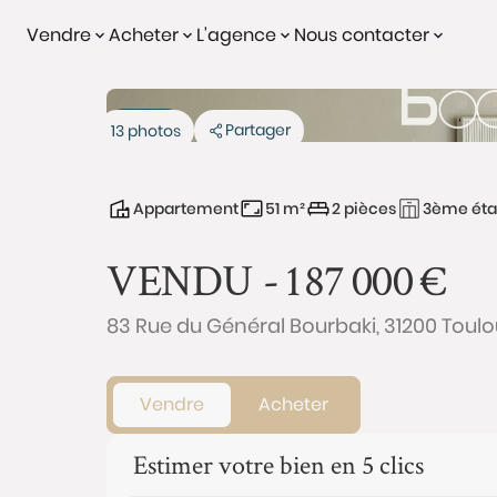
Vendre
Acheter
L'agence
Nous contacter
Vendu
Partager
13 photos
Appartement
51 m²
2 pièces
3ème éta
VENDU -
187 000
€
83 Rue du Général Bourbaki, 31200 Toul
Vendre
Acheter
Estimer votre bien en 5 clics