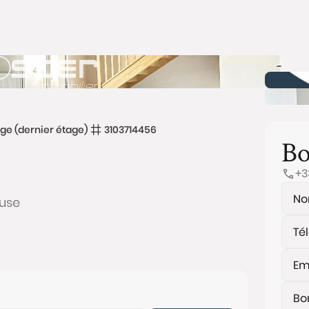
ge (dernier étage)
3103714456
Bo
+3
ouse