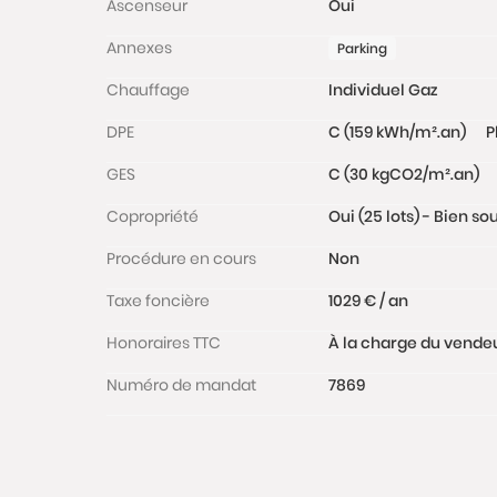
Ascenseur
Oui
Annexes
Parking
Chauffage
Individuel Gaz
DPE
C (159 kWh/m².an)
P
GES
C (30 kgCO2/m².an)
Copropriété
Oui (25 lots) - Bien s
Procédure en cours
Non
Taxe foncière
1029 € / an
Honoraires TTC
À la charge du vende
Numéro de mandat
7869