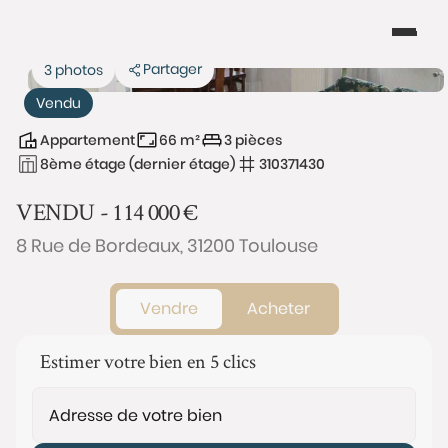
Partager
3 photos
Vendu
Appartement
66 m²
3 pièces
8ème étage (dernier étage)
310371430
VENDU -
114 000
€
8 Rue de Bordeaux, 31200 Toulouse
Vendre
Acheter
Estimer votre bien en 5 clics