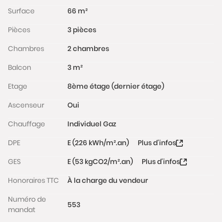
Surface
66 m²
Pièces
3 pièces
Chambres
2 chambres
Balcon
3 m²
Etage
8ème étage (dernier étage)
Ascenseur
Oui
Chauffage
Individuel Gaz
DPE
E (226 kWh/m².an)
Plus d'infos
GES
E (53 kgCO2/m².an)
Plus d'infos
Honoraires TTC
À la charge du vendeur
Numéro de
553
mandat