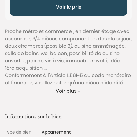
Voir le prix
Proche métro et commerce , en dernier étage avec
ascenseur, 3/4 pièces comprenant un double séjour,
deux chambres (possible 3), cuisine amménagée,
salle de bains, wc, balcon, possibilité de cuisine
ouverte , pas de vis à vis, immeuble ravalé, idéal
1ère acquisition ....
Conformément à l'Article L.561-5 du code monétaire
et financier, veuillez noter qu'une pièce d'identité
sera exigée pour tous les visiteurs majeurs avant
Voir plus
chaque visite.
Les informations sur les risques auxquels ce bien est
Informations sur le bien
exposé sont disponibles sur le site Géorisques :
www.georisques.gouv.fr
Type de bien
Appartement