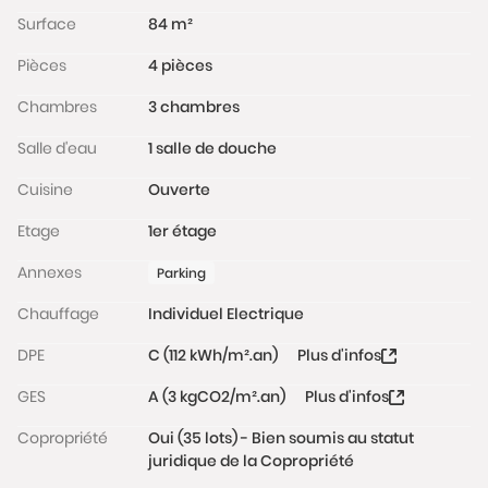
Conformément à l'Article L.561-5 du code monétaire
Surface
84 m²
et financier, veuillez noter qu'une pièce d'identité
Pièces
4 pièces
sera exigée pour tous les visiteurs majeurs avant
chaque visite.
Chambres
3 chambres
Les informations sur les risques auxquels ce bien est
Salle d'eau
1 salle de douche
exposé sont disponibles sur le site Géorisques :
Cuisine
Ouverte
www.georisques.gouv.fr
Etage
1er étage
Annexes
Parking
Chauffage
Individuel Electrique
DPE
C (112 kWh/m².an)
Plus d'infos
GES
A (3 kgCO2/m².an)
Plus d'infos
Copropriété
Oui (35 lots) - Bien soumis au statut
juridique de la Copropriété