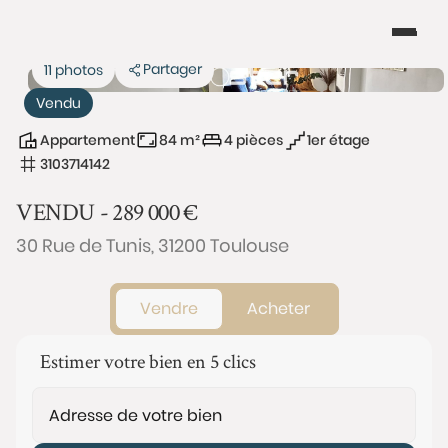
Partager
11 photos
Vendu
Appartement
84 m²
4 pièces
1er étage
3103714142
VENDU -
289 000
€
30 Rue de Tunis, 31200 Toulouse
Vendre
Acheter
Estimer votre bien en 5 clics