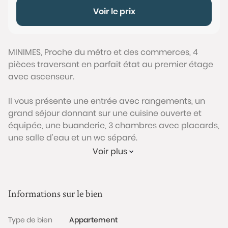
Voir le prix
MINIMES, Proche du métro et des commerces, 4
pièces traversant en parfait état au premier étage
avec ascenseur.
Il vous présente une entrée avec rangements, un
grand séjour donnant sur une cuisine ouverte et
équipée, une buanderie, 3 chambres avec placards,
une salle d'eau et un wc séparé.
Possibilité d'acquerir un garage en sous-sol en plus!
Voir plus
Entièrement rénové, coup de coeur ! Bien soumis au
statut juridique de la Copropriété. Nb de lots : 35.
Charges annuelles de copropriété (Montant moyen
Informations sur le bien
annuel quote-part du budget prévisionnel vendeur)
: 1 539 €. Pas de procédure en cours.
Type de bien
Appartement
Honoraires TTC charge vendeur