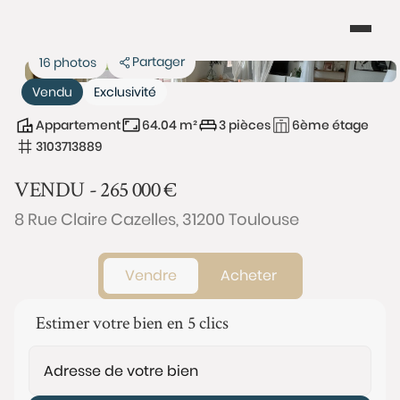
Partager
16 photos
Vendu
Exclusivité
Appartement
64.04 m²
3 pièces
6ème étage
3103713889
VENDU -
265 000
€
8 Rue Claire Cazelles, 31200 Toulouse
Vendre
Acheter
Estimer votre bien en 5 clics