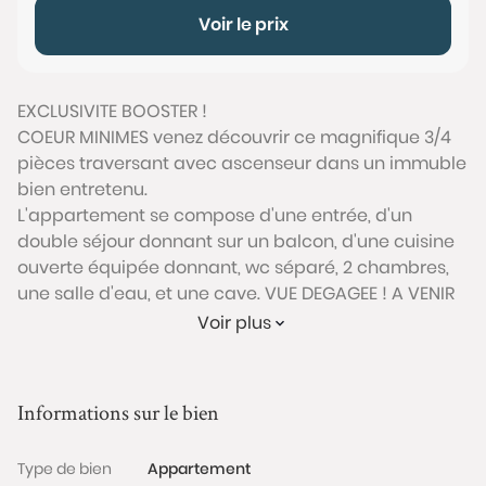
Voir le prix
EXCLUSIVITE BOOSTER !
COEUR MINIMES venez découvrir ce magnifique 3/4
pièces traversant avec ascenseur dans un immuble
bien entretenu.
L'appartement se compose d'une entrée, d'un
double séjour donnant sur un balcon, d'une cuisine
ouverte équipée donnant, wc séparé, 2 chambres,
une salle d'eau, et une cave. VUE DEGAGEE ! A VENIR
VISITER SANS TARDER!!! COUP DE COEUR !
Voir plus
Bien soumis au statut juridique de la Copropriété.
Nb de lots : 60. Charges annuelles de copropriété
(Montant moyen annuel quote-part du budget
Informations sur le bien
prévisionnel vendeur) : 1 540€
Honoraires charge vendeur
Type de bien
Appartement
Conformément à l'Article L.561-5 du code monétaire