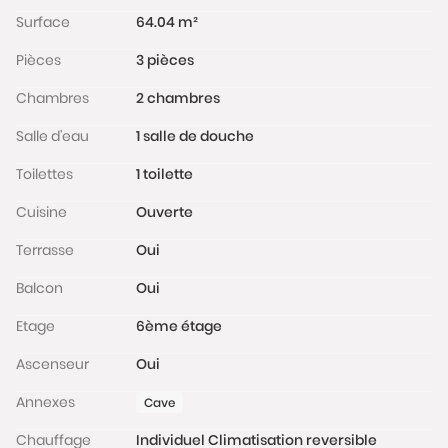
et financier, veuillez noter qu'une pièce d'identité
Surface
64.04 m²
sera exigée pour tous les visiteurs majeurs avant
Pièces
3 pièces
chaque visite.
Chambres
2 chambres
Les informations sur les risques auxquels ce bien est
exposé sont disponibles sur le site Géorisques :
Salle d'eau
1 salle de douche
www.georisques.gouv.fr
Toilettes
1 toilette
Cuisine
Ouverte
Terrasse
Oui
Balcon
Oui
Etage
6ème étage
Ascenseur
Oui
Annexes
Cave
Chauffage
Individuel Climatisation reversible