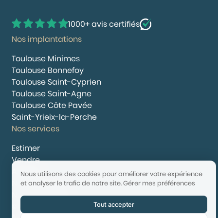
1000+ avis certifiés
Nos implantations
Toulouse Minimes
Toulouse Bonnefoy
Toulouse Saint-Cyprien
Toulouse Saint-Agne
Toulouse Côte Pavée
Saint-Yrieix-la-Perche
Nos services
Estimer
Vendre
Acheter
Nous utilisons des cookies pour améliorer votre expérience
Nous rejoindre
et analyser le trafic de notre site.
Gérer mes préférences
Nous contacter
Tout accepter
© 2025 Booster Immobilier | Tech & Website powered by
Avest