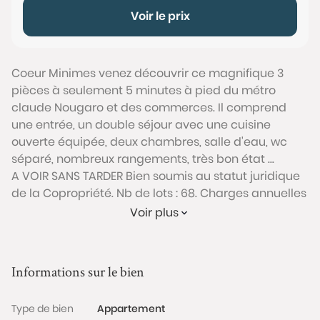
Voir le prix
Coeur Minimes venez découvrir ce magnifique 3
pièces à seulement 5 minutes à pied du métro
claude Nougaro et des commerces. Il comprend
une entrée, un double séjour avec une cuisine
ouverte équipée, deux chambres, salle d'eau, wc
séparé, nombreux rangements, très bon état ...
A VOIR SANS TARDER Bien soumis au statut juridique
de la Copropriété. Nb de lots : 68. Charges annuelles
de copropriété (Montant moyen annuel quote-part
Voir plus
du budget prévisionnel vendeur) : 1 160 €.
Honoraires charge vendeur
Conformément à l'Article L.561-5 du code monétaire
Informations sur le bien
et financier, veuillez noter qu'une pièce d'identité
sera exigée pour tous les visiteurs majeurs avant
Type de bien
Appartement
chaque visite.