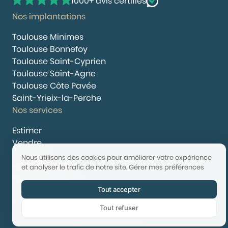
1000+ avis certifiés
Nos implantations
Toulouse Minimes
Toulouse Bonnefoy
Toulouse Saint-Cyprien
Toulouse Saint-Agne
Toulouse Côte Pavée
Saint-Yrieix-la-Perche
Nos services
Estimer
Vendre
Acheter
Nous utilisons des cookies pour améliorer votre expérience
Nous rejoindre
et analyser le trafic de notre site.
Gérer mes préférences
Nous contacter
Tout accepter
© 2025 Booster Immobilier | Tech & Website powered by
Avest
Tout refuser
Tarifs
Mentions légales
Confidentialité