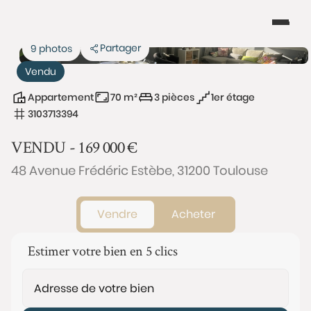
Partager
9 photos
Vendu
Appartement
70 m²
3 pièces
1er étage
3103713394
VENDU -
169 000
€
48 Avenue Frédéric Estèbe, 31200 Toulouse
Vendre
Acheter
Estimer votre bien en 5 clics