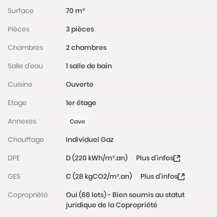
Surface
70 m²
Les informations sur les risques auxquels ce bien est
Pièces
3 pièces
exposé sont disponibles sur le site Géorisques :
www.georisques.gouv.fr
Chambres
2 chambres
Salle d'eau
1 salle de bain
Cuisine
Ouverte
Etage
1er étage
Annexes
Cave
Chauffage
Individuel Gaz
DPE
D (220 kWh/m².an)
Plus d'infos
GES
C (28 kgCO2/m².an)
Plus d'infos
Copropriété
Oui (68 lots) - Bien soumis au statut
juridique de la Copropriété