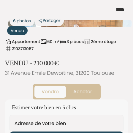
Partager
6 photos
Vendu
Appartement
60 m²
3 pièces
2ème étage
3103713057
VENDU -
210 000
€
31 Avenue Emile Dewoitine, 31200 Toulouse
Vendre
Acheter
Estimer votre bien en 5 clics