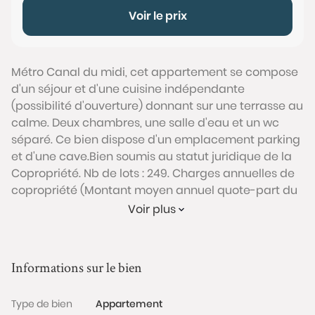
Voir le prix
Métro Canal du midi, cet appartement se compose
d'un séjour et d'une cuisine indépendante
(possibilité d'ouverture) donnant sur une terrasse au
calme. Deux chambres, une salle d'eau et un wc
séparé. Ce bien dispose d'un emplacement parking
et d'une cave.Bien soumis au statut juridique de la
Copropriété. Nb de lots : 249. Charges annuelles de
copropriété (Montant moyen annuel quote-part du
budget prévisionnel vendeur) : 2 004 €.Honoraires
Voir plus
charge vendeur
Conformément à l'Article L.561-5 du code monétaire
et financier, veuillez noter qu'une pièce d'identité
Informations sur le bien
sera exigée pour tous les visiteurs majeurs avant
chaque visite.
Type de bien
Appartement