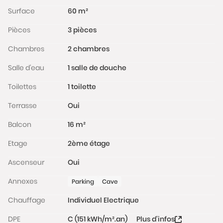
Les informations sur les risques auxquels ce bien est
Surface
60 m²
exposé sont disponibles sur le site Géorisques :
Pièces
3 pièces
www.georisques.gouv.fr
Chambres
2 chambres
Salle d'eau
1 salle de douche
Toilettes
1 toilette
Terrasse
Oui
Balcon
16 m²
Etage
2ème étage
Ascenseur
Oui
Annexes
Parking
Cave
Chauffage
Individuel Electrique
DPE
C (151 kWh/m².an)
Plus d'infos