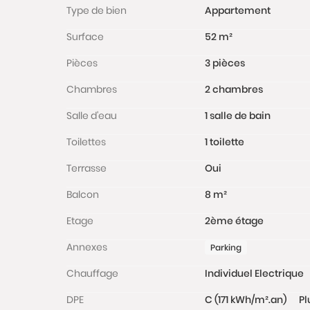
Type de bien
Appartement
Surface
52 m²
Pièces
3 pièces
Chambres
2 chambres
Salle d'eau
1 salle de bain
Toilettes
1 toilette
Terrasse
Oui
Balcon
8 m²
Etage
2ème étage
Annexes
Parking
Chauffage
Individuel Electrique
DPE
C (171 kWh/m².an)
Pl