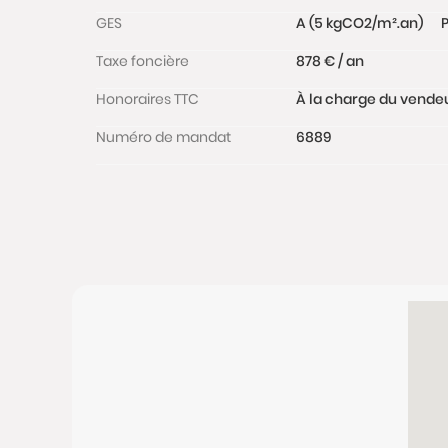
GES
A (5 kgCO2/m².an)
P
Taxe foncière
878 € / an
Honoraires TTC
À la charge du vende
Numéro de mandat
6889