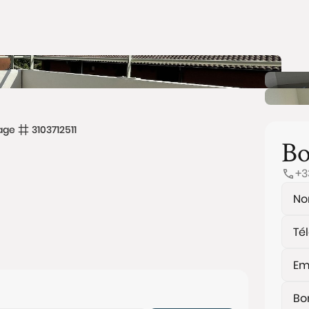
age
3103712511
Bo
+3