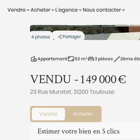
Vendre
Acheter
L'agence
Nous contacter
Vendu
Exclusivité
Partager
4 photos
Appartement
52 m²
3 pièces
2ème ét
VENDU -
149 000
€
23 Rue Muratet, 31200 Toulouse
Vendre
Acheter
Estimer votre bien en 5 clics