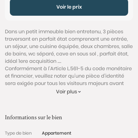
Voir le prix
Dans un petit immeuble bien entretenu, 3 pièces
traversant en parfait état comprenant une entrée,
un séjour, une cuisine équipée, deux chambres, salle
de bains, wc séparé, cave en sous sol , parfait état,
idéal 1ere acquisition ....
Conformément à l'Article L.561-5 du code monétaire
et financier, veuillez noter qu'une pièce d'identité
sera exigée pour tous les visiteurs majeurs avant
chaque visite.
Voir plus
Les informations sur les risques auxquels ce bien est
exposé sont disponibles sur le site Géorisques :
Informations sur le bien
www.georisques.gouv.fr
Type de bien
Appartement