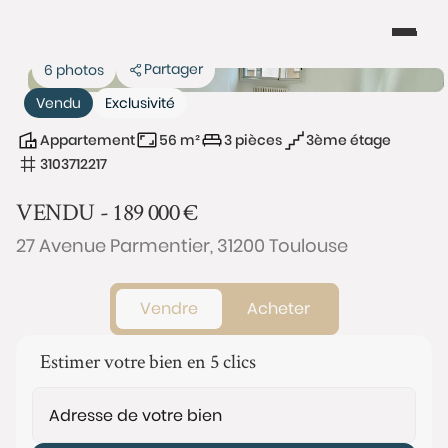
Partager
6 photos
Vendu
Exclusivité
Appartement
56 m²
3 pièces
3ème étage
3103712217
VENDU -
189 000
€
27 Avenue Parmentier, 31200 Toulouse
Vendre
Acheter
Estimer votre bien en 5 clics