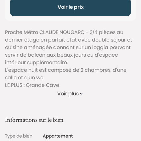
Voir le prix
Proche Métro CLAUDE NOUGARO - 3/4 pièces au
dernier étage en parfait état avec double séjour et
cuisine aménagée donnant sur un loggia pouvant
servir de balcon aux beaux jours ou d'espace
intérieur supplémentaire.
L'espace nuit est composé de 2 chambres, d'une
salle et d'un wc.
LE PLUS : Grande Cave
Conformément à l'Article L.561-5 du code monétaire
Voir plus
et financier, veuillez noter qu'une pièce d'identité
sera exigée pour tous les visiteurs majeurs avant
chaque visite.
Informations sur le bien
Les informations sur les risques auxquels ce bien est
Type de bien
Appartement
exposé sont disponibles sur le site Géorisques :