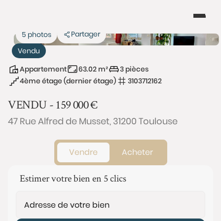
Partager
5 photos
Vendu
Appartement
63.02 m²
3 pièces
4ème étage (dernier étage)
3103712162
VENDU -
159 000
€
47 Rue Alfred de Musset, 31200 Toulouse
Vendre
Acheter
Estimer votre bien en 5 clics