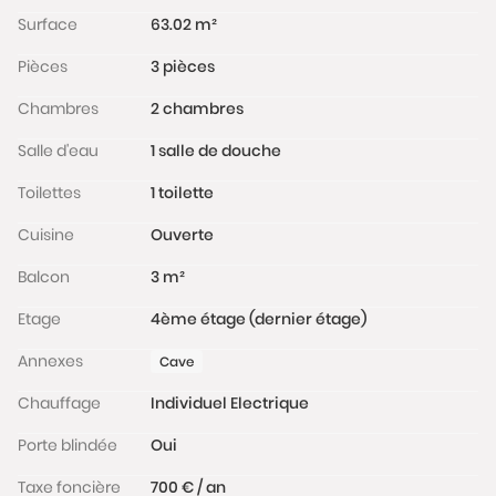
www.georisques.gouv.fr
Surface
63.02 m²
Pièces
3 pièces
Chambres
2 chambres
Salle d'eau
1 salle de douche
Toilettes
1 toilette
Cuisine
Ouverte
Balcon
3 m²
Etage
4ème étage (dernier étage)
Annexes
Cave
Chauffage
Individuel Electrique
Porte blindée
Oui
Taxe foncière
700 € / an