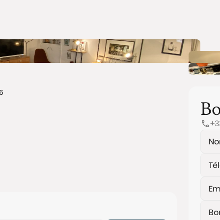
6
Bo
+3