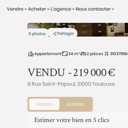
Vendre
Acheter
L'agence
Nous contacter
Vendu
Exclusivité
Partager
9 photos
Appartement
34 m²
2 pièces
310371196
VENDU -
219 000
€
9 Rue Saint-Papoul, 31000 Toulouse
Vendre
Acheter
Estimer votre bien en 5 clics