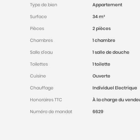
Type de bien
Appartement
Surface
34 m²
Pièces
2 pièces
Chambres
1 chambre
Salle d'eau
1 salle de douche
Toilettes
1 toilette
Cuisine
Ouverte
Chauffage
Individuel Electrique
Honoraires TTC
À la charge du vende
Numéro de mandat
6629