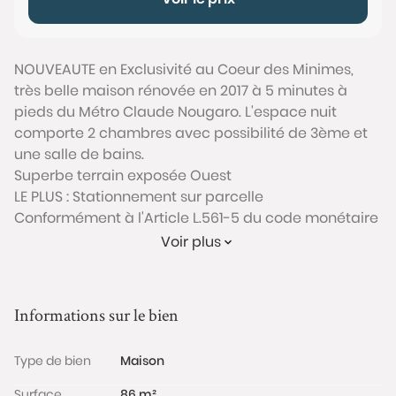
NOUVEAUTE en Exclusivité au Coeur des Minimes,
très belle maison rénovée en 2017 à 5 minutes à
pieds du Métro Claude Nougaro. L'espace nuit
comporte 2 chambres avec possibilité de 3ème et
une salle de bains.
Superbe terrain exposée Ouest
LE PLUS : Stationnement sur parcelle
Conformément à l'Article L.561-5 du code monétaire
et financier, veuillez noter qu'une pièce d'identité
Voir plus
sera exigée pour tous les visiteurs majeurs avant
chaque visite.
Informations sur le bien
Les informations sur les risques auxquels ce bien est
exposé sont disponibles sur le site Géorisques :
Type de bien
Maison
www.georisques.gouv.fr
Surface
86 m²