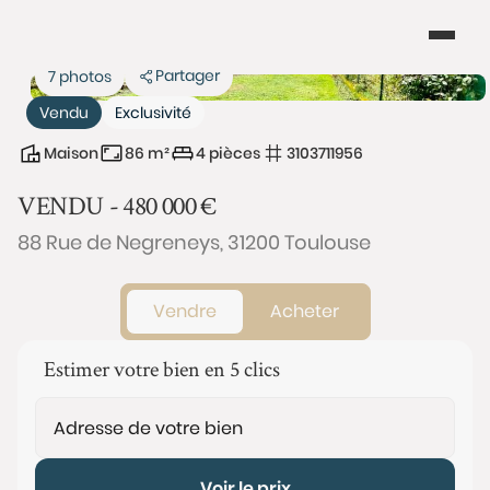
Partager
7 photos
Vendu
Exclusivité
Maison
86 m²
4 pièces
3103711956
VENDU -
480 000
€
88 Rue de Negreneys, 31200 Toulouse
Vendre
Acheter
Estimer votre bien en 5 clics
Voir le prix